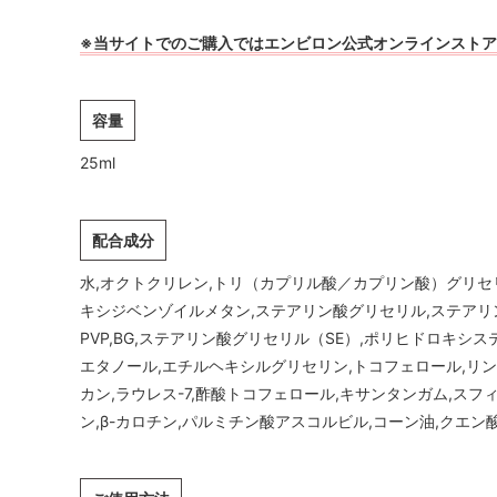
※当サイトでのご購入ではエンビロン公式オンラインストアのL
容量
25ml
配合成分
水,オクトクリレン,トリ（カプリル酸／カプリン酸）グリセリル
キシジベンゾイルメタン,ステアリン酸グリセリル,ステアリン酸
PVP,BG,ステアリン酸グリセリル（SE）,ポリヒドロキシ
エタノール,エチルヘキシルグリセリン,トコフェロール,リン酸
カン,ラウレス-7,酢酸トコフェロール,キサンタンガム,ス
ン,β-カロチン,パルミチン酸アスコルビル,コーン油,クエン