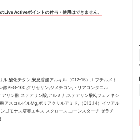
ive Activeポイントの付与・使用はできません。
,酸化チタン,安息香酸アルキル（C12-15）,t-ブチルメト
PEG-100,グリセリン,ジメチコン,トリアコンタニル
ステアリン酸,ステアリン酸,アルミナ,ステアリン酸K,フェノキシ
アスコルビルMg,ポリアクリルアミド,（C13,14）イソアル
フィンゴモナス培養エキス,スクロース,コーンスターチ,ゼラチ
酸