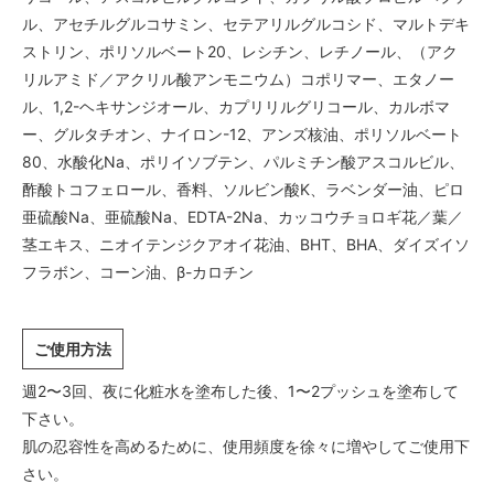
ル、アセチルグルコサミン、セテアリルグルコシド、マルトデキ
ストリン、ポリソルベート20、レシチン、レチノール、（アク
リルアミド／アクリル酸アンモニウム）コポリマー、エタノー
ル、1,2-ヘキサンジオール、カプリリルグリコール、カルボマ
ー、グルタチオン、ナイロン-12、アンズ核油、ポリソルベート
80、水酸化Na、ポリイソブテン、パルミチン酸アスコルビル、
酢酸トコフェロール、香料、ソルビン酸K、ラベンダー油、ピロ
亜硫酸Na、亜硫酸Na、EDTA-2Na、カッコウチョロギ花／葉／
茎エキス、ニオイテンジクアオイ花油、BHT、BHA、ダイズイソ
フラボン、コーン油、β-カロチン
ご使用方法
週2〜3回、夜に化粧水を塗布した後、1〜2プッシュを塗布して
下さい。
肌の忍容性を高めるために、使用頻度を徐々に増やしてご使用下
さい。